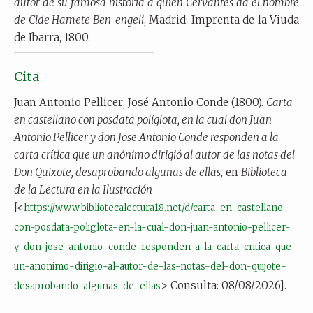
autor de su famosa historia a quien Cervantes da el nombre
de Cide Hamete Ben-engeli
, Madrid: Imprenta de la Viuda
de Ibarra, 1800.
Cita
Juan Antonio Pellicer; José Antonio Conde (1800).
Carta
en castellano con posdata políglota, en la cual don Juan
Antonio Pellicer y don Jose Antonio Conde responden a la
carta crítica que un anónimo dirigió al autor de las notas del
Don Quixote, desaprobando algunas de ellas
, en
Biblioteca
de la Lectura en la Ilustración
[<
https://www.bibliotecalectura18.net/d/carta-en-castellano-
con-posdata-poliglota-en-la-cual-don-juan-antonio-pellicer-
y-don-jose-antonio-conde-responden-a-la-carta-critica-que-
un-anonimo-dirigio-al-autor-de-las-notas-del-don-quijote-
> Consulta: 08/08/2026].
desaprobando-algunas-de-ellas