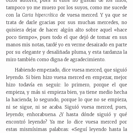
otros autores, pues si ellos no gustan de los míos,
tampoco yo me muero por los suyos, como me sucede
con la
Carta hipercrítica
de vuesa merced. Y ya que se
trata de darle gracias por sus muchas mercedes, no
quisiera dejar de hacer algún alto sobre aquel «hace
poco tiempo», pues todo el que dejó de tomar en sus
manos mis notas, tardé yo en verme desairado en parte
por su elegante y desaliñada pluma, y esta tardanza la
miro también como digna de agradecimiento.
Habiendo empezado, dice vuesa merced, que siguió
leyendo. Si bien hizo vuesa merced en empezar, mejor
hizo todavía en seguir: lo primero, porque el que
empieza, y más si empieza bien, ya tiene medio hecha
la hacienda; lo segundo, porque lo que no se empieza,
ni se sigue, ni se acaba. Siguió vuesa merced, pues,
leyendo; enhorabuena. ¿Y hasta dónde siguió y qué
encontró leyendo? Ya me lo dice vuesa merced por
estas mismísimas palabras: «Seguí leyendo hasta la