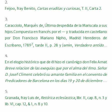
Feijoo, fray Benito,
Cartas eruditas y curiosas
, T. II, Carta 2.
Caracciolo, Marqués de, Última despedida de la Mariscala a sus
hijos.Compuesta en francés por el — y traducida en castellano
por Don Francisco Mariano Nipho, Madrid: Herederos de
7
Escribano, 1789
, tarde II, p. 28 y Jamin,
Verdadero antídoto
contra los malos libros
, cap. 2, n. 13.
En el elogio histórico que de él hizo el canónigo don Felix Amat
Breve relacion de las exequias que por el alma del Ilmo. Señor
D. Josef Climent celebró su amante familia en el
c
onvento de
Predicadores de Barcelona en los dias 19 y 20 de diciembre de
1781
[1781].
Granada, fray Luis de,
Retórica eclesíastica
, libr. II, cap. 8, n. 3 y
lib. VI, cap. 12, & 1, n. 8 y 10.