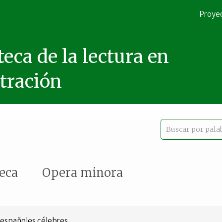
Proye
teca de la lectura en
stración
teca
Opera minora
 españoles célebres