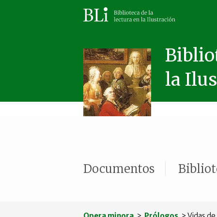
Biblio
la Ilu
Documentos
Biblio
Opera minora
>
Prólogos
> Vidas de