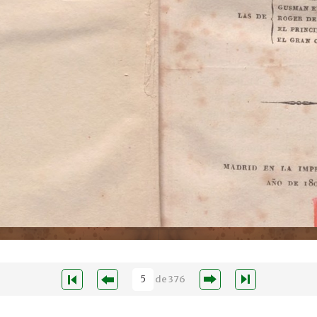
de
376