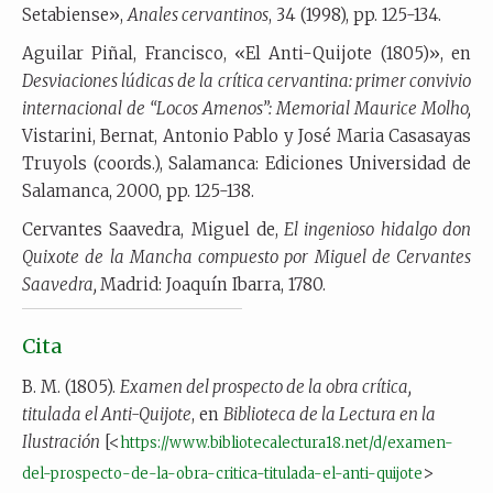
Setabiense»,
Anales cervantinos
, 34 (1998), pp. 125-134.
Aguilar Piñal, Francisco, «El Anti-Quijote (1805)», en
Desviaciones lúdicas de la crítica cervantina: primer convivio
internacional de “Locos Amenos”: Memorial Maurice Molho,
Vistarini, Bernat, Antonio Pablo y José Maria Casasayas
Truyols (coords.), Salamanca: Ediciones Universidad de
Salamanca, 2000, pp. 125-138.
Cervantes Saavedra, Miguel de,
El ingenioso hidalgo don
Quixote de la Mancha compuesto por Miguel de Cervantes
Saavedra
,
Madrid: Joaquín Ibarra, 1780.
Cita
B. M. (1805).
Examen del prospecto de la obra crítica,
titulada el Anti-Quijote
, en
Biblioteca de la Lectura en la
Ilustración
[<
https://www.bibliotecalectura18.net/d/examen-
>
del-prospecto-de-la-obra-critica-titulada-el-anti-quijote